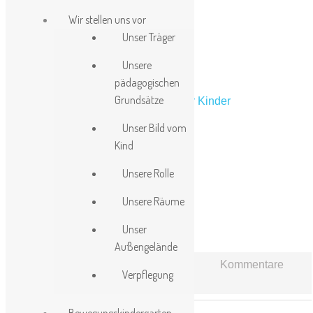
Wir stellen uns vor
Unser Träger
Unsere
pädagogischen
Grundsätze
Unser Bild vom
offene Sprechstunde -
Kind
Erziehungsberatung
Unsere Rolle
(DRK-Familienzentrum
Unsere Räume
Langeland)
Unser
Außengelände
Posted by
dh
Juni-25-2026
Kommentare
Verpflegung
für
deaktiviert
offene