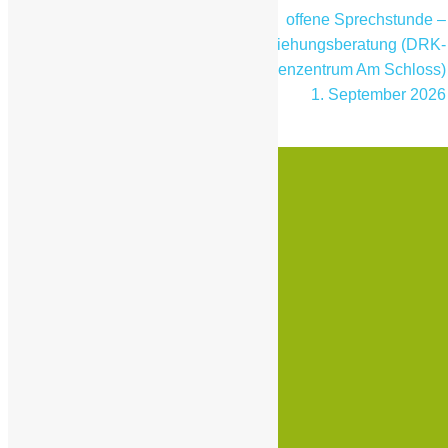
offene Sprechstunde –
offene Sprechstunde –
Erziehungsberatung (DRK-
Erziehungsberatung (DRK-
Familienzentrum Langeland)
Familienzentrum Am Schloss)
17. Juli 2026
1. September 2026
Kontakt
Nanette-Streicher-Weg 28
48308 Senden
Tel.: 02597- 6923776
www.kind
ergarten-buskamp.de
mail@kindergarten-buskamp.de