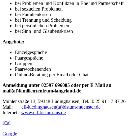
bei Problemen und Konflikten in Ehe und Partnerschaft
bei sexuellen Problemen
bei Familienkrisen
bei Trennung und Scheidung
bei persönlichen Problemen
bei Sinn- und Glaubenskrisen
Angebote:
Einzelgespräche
Paargespräche
Gruppen
Paarwochenenden
Online-Beratung per Email oder Chat
Anmeldung unter 02597 696085 oder per E-Mail an
mail(at)familienzentrum-langeland.de
Mühlenstraße 13, 59348 Lüdinghausen, Tel.: 0 25 91 - 7 87 26
Mail:
efl-luedinghausen(at)bistum-muenster.de
Internet:
www.efl-bistum-ms.de
iCal
Google