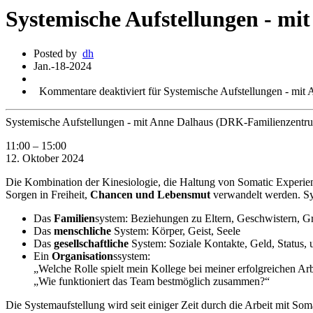
Systemische Aufstellungen - m
Posted by
dh
Jan.-18-2024
Kommentare deaktiviert
für Systemische Aufstellungen - mi
Systemische Aufstellungen - mit Anne Dalhaus (DRK-Familienzentr
11:00
–
15:00
12. Oktober 2024
Die Kombination der Kinesiologie, die Haltung von Somatic Experien
Sorgen in Freiheit,
Chancen und Lebensmut
verwandelt werden. Sy
Das
Familien
system: Beziehungen zu Eltern, Geschwistern, Gr
Das
menschliche
System: Körper, Geist, Seele
Das
gesellschaftliche
System: Soziale Kontakte, Geld, Status, 
Ein
Organisation
ssystem:
„Welche Rolle spielt mein Kollege bei meiner erfolgreichen Arb
„Wie funktioniert das Team bestmöglich zusammen?“
Die Systemaufstellung wird seit einiger Zeit durch die Arbeit mit S