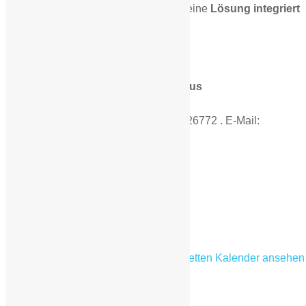
unbewusster und körperlicher Ebene eine
Lösung integriert
werden.
Anmeldung:
Familiencoaching nach Anne Dalhaus
Wickenkamp 18 . 48161 Münster
Fon: 0251 39581470 . Mobil: 0174 7426772 . E-Mail:
anne(at)dalhaus.net
iCal
Google
Kompletten Kalender ansehen