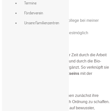
Termine
Geld, Status, usw.
Förderverein
Ein
Organisation
ssystem:
„Welche Rolle spielt mein Kollege bei meiner
Unsere Familienzentren
erfolgreichen Arbeit?“
„Wie funktioniert das Team bestmöglich
zusammen?“
Die Systemaufstellung wird seit einiger Zeit durch die Arbeit
mit Somaric Experiencing eingerahmt und durch die Bio-
Feedbackmethode der Kinesiologie ergänzt. So verknüpft sie
die betroffenen
Ebenen des Bewusstseins
mit der
Körperwahrnehmung.
Die Aufstellung hilft den TeilnehmerInnen zunächst ihre
Strukturen zu erkennen und systemisch Ordnung zu schaffen.
Durch die kinesiologische Arbeit kann auf bewusster,