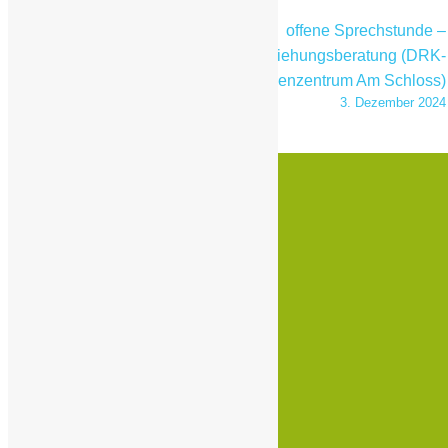
offene Sprechstunde –
offene Sprechstunde –
Erziehungsberatung (DRK-
Erziehungsberatung (DRK-
Familienzentrum Langeland)
Familienzentrum Am Schloss)
8. November 2024
3. Dezember 2024
Kontakt
Nanette-Streicher-Weg 28
48308 Senden
Tel.: 02597- 6923776
www.kind
ergarten-buskamp.de
mail@kindergarten-buskamp.de