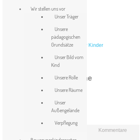
Wir stellen uns vor
Unser Träger
Unsere
pädagogischen
Grundsätze
Unser Bild vom
Systemische
Kind
Aufstellungen - mit Anne
Unsere Rolle
Dalhaus (DRK-
Unsere Räume
Familienzentrum
Unser
Außengelände
Langeland)
Verpflegung
Posted by
dh
Jan.-18-2024
Kommentare
für
deaktiviert