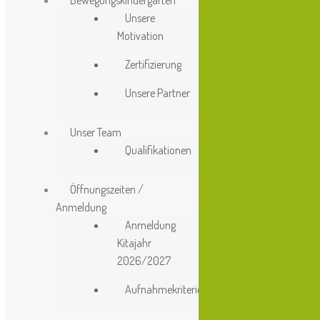
Bewegungskindergarten
48308 Senden
Unsere
Motivation
Tel.: 02597- 6923776
Zertifizierung
www.kind
ergarten-buskamp.de
Unsere Partner
mail@kindergarten-buskamp.de
Unser Team
Qualifikationen
Öffnungszeiten /
Anmeldung
Anmeldung
Kitajahr
2026/2027
Aufnahmekriterien