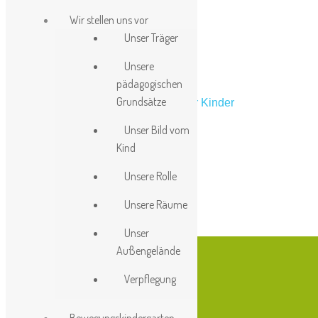
Wir stellen uns vor
Unser Träger
Unsere
pädagogischen
Grundsätze
Unser Bild vom
Kind
Mitglieder Anmeldung
Unsere Rolle
[swpm_login_form]
Unsere Räume
Unser
Außengelände
Verpflegung
Kontakt
Nanette-Streicher-Weg 28